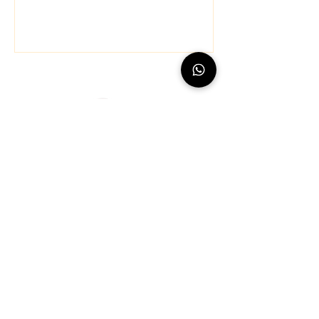
Excursions bateau avec skipper en
Guadeloupe au départ de la marina de Bas-
du-Fort
Port de plaisance
Rte du Bas-du-Fort
97110 Pointe-à-Pitre
Guadeloupe
+590 690 62
-9392
© 2023 Boat Trip Guadeloupe.
Site créé
par l'agence digitale Beeliz